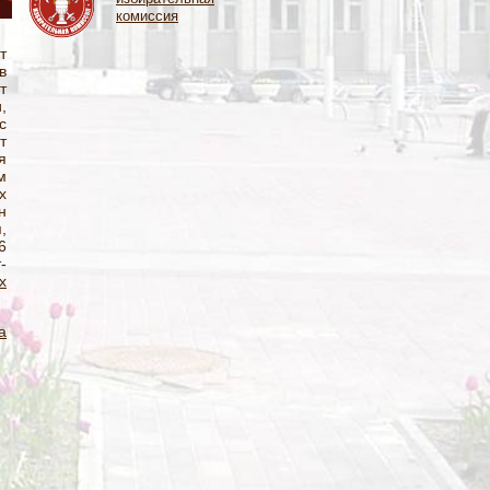
комиссия
т
в
т
,
с
т
я
м
х
н
,
6
-
х
а