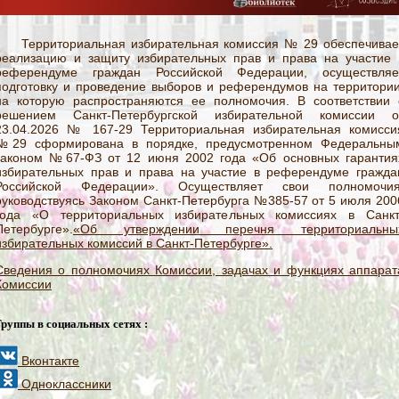
Территориальная избирательная комиссия № 29 обеспечивае
реализацию и защиту избирательных прав и права на участие 
референдуме граждан Российской Федерации, осуществляе
подготовку и проведение выборов и референдумов на территории
на которую распространяются ее полномочия. В соответствии 
решением Санкт-Петербургской избирательной комиссии о
23.04.2026 № 167-29 Территориальная избирательная комисси
№29 сформирована в порядке, предусмотренном Федеральны
законом №67-ФЗ от 12 июня 2002 года «Об основных гарантия
избирательных прав и права на участие в референдуме гражда
Российской Федерации». Осуществляет свои полномочия
руководствуясь Законом Санкт-Петербурга №385-57 от 5 июля 200
года «О территориальных избирательных комиссиях в Санкт
Петербурге».
«Об утверждении перечня территориальны
избирательных комиссий в Санкт-Петербурге».
Сведения о полномочиях Комиссии, задачах и функциях аппарат
Комиссии
Группы в социальных сетях :
Вконтакте
Одноклассники